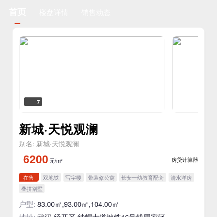
首页
楼盘详情
销售动态
7
新城·天悦观澜
别名: 新城·天悦观澜
6200
房贷计算器
元/m²
在售
双地铁
写字楼
带装修公寓
长安一幼教育配套
清水洋房
叠拼别墅
户型:
83.00㎡,93.00㎡,104.00㎡
地址:
武汉·经开区·纱帽大道地铁16号线周家河站旁